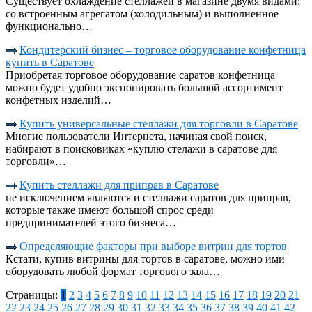
Существует охлаждение стеллажей в магазине двумя видами:
со встроенным агрегатом (холодильным) и выполненное
функционально…
Кондитерский бизнес – торговое оборудование конфетница
купить в Саратове
Приобретая торговое оборудование саратов конфетница
можно будет удобно экспонировать большой ассортимент
конфетных изделий…
Купить универсальные стеллажи для торговли в Саратове
Многие пользователи Интернета, начиная свой поиск,
набирают в поисковиках «куплю стелажи в саратове для
торговли»…
Купить стеллажи для приправ в Саратове
не исключением являются и стеллажи саратов для приправ,
которые также имеют большой спрос среди
предпринимателей этого бизнеса…
Определяющие факторы при выборе витрин для тортов
Кстати, купив витрины для тортов в саратове, можно ими
оборудовать любой формат торгового зала…
Страницы:
1
2
3
4
5
6
7
8
9
10
11
12
13
14
15
16
17
18
19
20
21
22
23
24
25
26
27
28
29
30
31
32
33
34
35
36
37
38
39
40
41
42