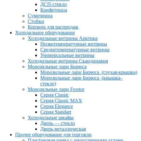
ДСП-стекло
Конфетница
Сумочница
Стойки
Корзина для распродаж
Холодильное оборудование
Холодильные витрины Арктика
Низкотемпературные витрины
Среднетемпературные витрины
Универсальные витрины
Холодильные витрины Скандинавия
Морозильные лари Бирюса
Морозильные лари Бирюса (глухая-крышка)
Морозильные лари Бирюса (крышка-
стекло)
Морозильные лари Frostor
Серия Classic
Серия Classic MAX
Серия Elegance
Серия Standart
Холодильные шкафы
Дверь — стекло
Дверь металлическая
Прочее оборудование для торговли
Пластиковая рамка с закругленными углами