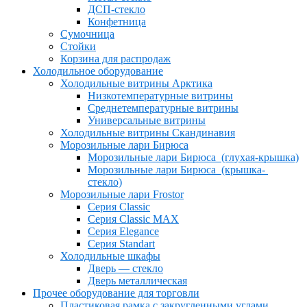
ДСП-стекло
Конфетница
Сумочница
Стойки
Корзина для распродаж
Холодильное оборудование
Холодильные витрины Арктика
Низкотемпературные витрины
Среднетемпературные витрины
Универсальные витрины
Холодильные витрины Скандинавия
Морозильные лари Бирюса
Морозильные лари Бирюса (глухая-крышка)
Морозильные лари Бирюса (крышка-
стекло)
Морозильные лари Frostor
Серия Classic
Серия Classic MAX
Серия Elegance
Серия Standart
Холодильные шкафы
Дверь — стекло
Дверь металлическая
Прочее оборудование для торговли
Пластиковая рамка с закругленными углами