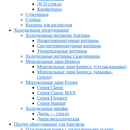
ДСП-стекло
Конфетница
Сумочница
Стойки
Корзина для распродаж
Холодильное оборудование
Холодильные витрины Арктика
Низкотемпературные витрины
Среднетемпературные витрины
Универсальные витрины
Холодильные витрины Скандинавия
Морозильные лари Бирюса
Морозильные лари Бирюса (глухая-крышка)
Морозильные лари Бирюса (крышка-
стекло)
Морозильные лари Frostor
Серия Classic
Серия Classic MAX
Серия Elegance
Серия Standart
Холодильные шкафы
Дверь — стекло
Дверь металлическая
Прочее оборудование для торговли
Пластиковая рамка с закругленными углами