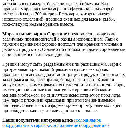
морозильных камер и, безусловно, с его объемом. Как
правило, морозильные камеры профессиональных ларей
имеют объем до 700 литров. Есть лари, которые имеют
несколько отделений, предназначенных для мяса и рыбы,
поскольку их нельзя хранить вместе.
Морозильные лари в Саратове
представлены моделями
различных производителей с разным исполнением. Лари с
глухими крышками хорошо подходят для хранения мясных и
рыбных продуктов. Обычно по стоимости такие морозильные
лари экономнее и дешевле других.
Крышки могут быть раздвижными или распашными. Лари с
прозрачными крышками (прямое и гнутое стекло) как
правило, применяют для демонстрации продуктов в торговых
залах (магазины, рестораны, бары, кафе и т.д.). Крышки
могут иметь форму прямую, выпуклую или наклонную. Лари,
имеющие наклонные или выпуклые крышки обладают
меньшим объемом, но они лучше демонстрируют продукты,
чем лари с плоскими крышками при этой же занимаемой
площади. Более того, по форме, кроме прямоугольных ларей,
производят также и угловые лари или овальные.
Наши покупатели интересовались:
холодильное
оборудование в саратове
,
холодильное оборудование в