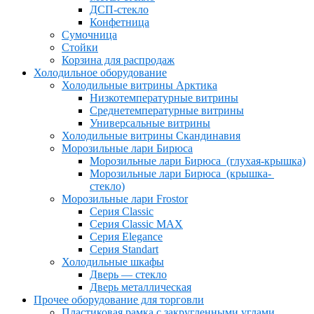
ДСП-стекло
Конфетница
Сумочница
Стойки
Корзина для распродаж
Холодильное оборудование
Холодильные витрины Арктика
Низкотемпературные витрины
Среднетемпературные витрины
Универсальные витрины
Холодильные витрины Скандинавия
Морозильные лари Бирюса
Морозильные лари Бирюса (глухая-крышка)
Морозильные лари Бирюса (крышка-
стекло)
Морозильные лари Frostor
Серия Classic
Серия Classic MAX
Серия Elegance
Серия Standart
Холодильные шкафы
Дверь — стекло
Дверь металлическая
Прочее оборудование для торговли
Пластиковая рамка с закругленными углами